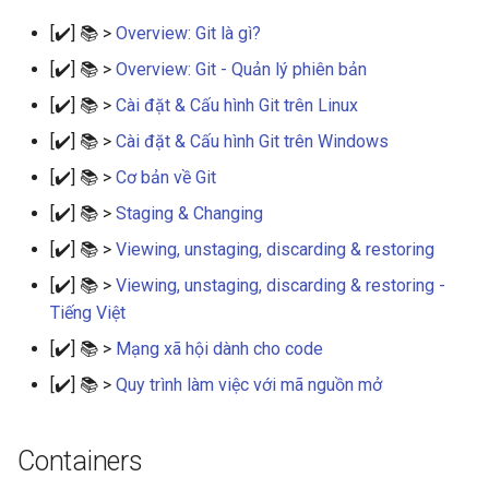
[✔️] 📚 >
Overview: Git là gì?
[✔️] 📚 >
Overview: Git - Quản lý phiên bản
[✔️] 📚 >
Cài đặt & Cấu hình Git trên Linux
[✔️] 📚 >
Cài đặt & Cấu hình Git trên Windows
[✔️] 📚 >
Cơ bản về Git
[✔️] 📚 >
Staging & Changing
[✔️] 📚 >
Viewing, unstaging, discarding & restoring
[✔️] 📚 >
Viewing, unstaging, discarding & restoring -
Tiếng Việt
[✔️] 📚 >
Mạng xã hội dành cho code
[✔️] 📚 >
Quy trình làm việc với mã nguồn mở
Containers