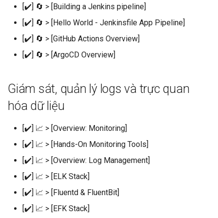
[✔️] 🔄 > [Building a Jenkins pipeline]
[✔️] 🔄 > [Hello World - Jenkinsfile App Pipeline]
[✔️] 🔄 > [GitHub Actions Overview]
[✔️] 🔄 > [ArgoCD Overview]
Giám sát, quản lý logs và trực quan
hóa dữ liệu
[✔️] 📈 > [Overview: Monitoring]
[✔️] 📈 > [Hands-On Monitoring Tools]
[✔️] 📈 > [Overview: Log Management]
[✔️] 📈 > [ELK Stack]
[✔️] 📈 > [Fluentd & FluentBit]
[✔️] 📈 > [EFK Stack]