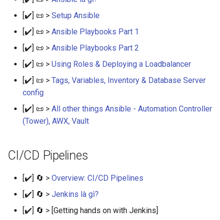
[✔️] 📜 >
Setup Ansible
[✔️] 📜 >
Ansible Playbooks Part 1
[✔️] 📜 >
Ansible Playbooks Part 2
[✔️] 📜 >
Using Roles & Deploying a Loadbalancer
[✔️] 📜 >
Tags, Variables, Inventory & Database Server
config
[✔️] 📜 >
All other things Ansible - Automation Controller
(Tower), AWX, Vault
CI/CD Pipelines
[✔️] 🔄 >
Overview: CI/CD Pipelines
[✔️] 🔄 >
Jenkins là gì?
[✔️] 🔄 > [Getting hands on with Jenkins]