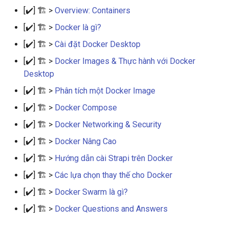
[✔️] 🏗️ >
Overview: Containers
[✔️] 🏗️ >
Docker là gì?
[✔️] 🏗️ >
Cài đặt Docker Desktop
[✔️] 🏗️ >
Docker Images & Thực hành với Docker
Desktop
[✔️] 🏗️ >
Phân tích một Docker Image
[✔️] 🏗️ >
Docker Compose
[✔️] 🏗️ >
Docker Networking & Security
[✔️] 🏗️ >
Docker Nâng Cao
[✔️] 🏗️ >
Hướng dẫn cài Strapi trên Docker
[✔️] 🏗️ >
Các lựa chọn thay thế cho Docker
[✔️] 🏗️ >
Docker Swarm là gì?
[✔️] 🏗️ >
Docker Questions and Answers