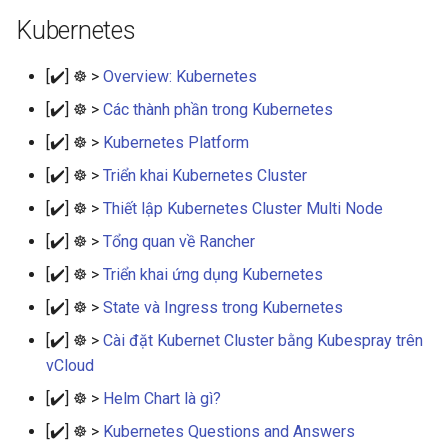
Kubernetes
[✔️] ☸ >
Overview: Kubernetes
[✔️] ☸ >
Các thành phần trong Kubernetes
[✔️] ☸ >
Kubernetes Platform
[✔️] ☸ >
Triển khai Kubernetes Cluster
[✔️] ☸ >
Thiết lập Kubernetes Cluster Multi Node
[✔️] ☸ >
Tổng quan về Rancher
[✔️] ☸ >
Triển khai ứng dụng Kubernetes
[✔️] ☸ >
State và Ingress trong Kubernetes
[✔️] ☸ >
Cài đặt Kubernet Cluster bằng Kubespray trên
vCloud
[✔️] ☸ >
Helm Chart là gì?
[✔️] ☸ >
Kubernetes Questions and Answers