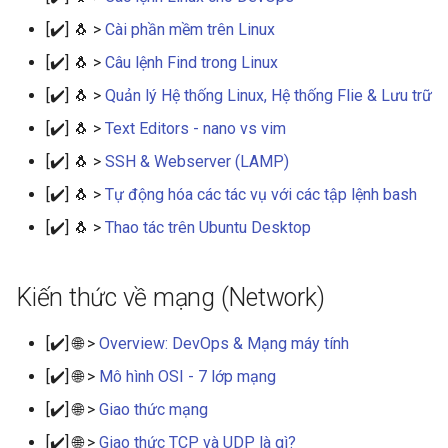
[✔️] 🐧 >
Cài phần mềm trên Linux
[✔️] 🐧 >
Câu lệnh Find trong Linux
[✔️] 🐧 >
Quản lý Hệ thống Linux, Hệ thống Flie & Lưu trữ
[✔️] 🐧 >
Text Editors - nano vs vim
[✔️] 🐧 >
SSH & Webserver (LAMP)
[✔️] 🐧 >
Tự động hóa các tác vụ với các tập lệnh bash
[✔️] 🐧 >
Thao tác trên Ubuntu Desktop
Kiến thức về mạng (Network)
[✔️] 🌐 >
Overview: DevOps & Mạng máy tính
[✔️] 🌐 >
Mô hình OSI - 7 lớp mạng
[✔️] 🌐 >
Giao thức mạng
[✔️] 🌐 >
Giao thức TCP và UDP là gì?