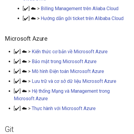
[✔️] ☁️ >
Billing Management trên Aliaba Cloud
[✔️] ☁️ >
Hướng dẫn gởi ticket trên Alibaba Cloud
Microsoft Azure
[✔️] ☁️ >
Kiến thức cơ bản về Microsoft Azure
[✔️] ☁️ >
Bảo mật trong Microsoft Azure
[✔️] ☁️ >
Mô hình Điện toán Microsoft Azure
[✔️] ☁️ >
Lưu trữ và cơ sở dữ liệu Microsoft Azure
[✔️] ☁️ >
Hệ thống Mạng và Management trong
Microsoft Azure
[✔️] ☁️ >
Thực hành với Microsoft Azure
Git