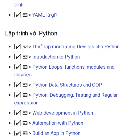
trình
Giám sát, quản lý logs và trực
[✔️] ⌨️ >
YAML là gì?
quan hóa dữ liệu
Lập trình với Python
Lưu trữ & Bảo vệ dữ liệu
[✔️] ⌨️ >
Thiết lập môi trường DevOps cho Python
Misc
[✔️] ⌨️ >
Introduction to Python
[✔️] ⌨️ >
Python Loops, functions, modules and
libraries
[✔️] ⌨️ >
Python Data Structures and OOP
[✔️] ⌨️ >
Python: Debugging, Testing and Regular
expression
[✔️] ⌨️ >
Web development in Python
[✔️] ⌨️ >
Automation with Python
[✔️] ⌨️ >
Build an App in Python