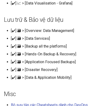
[✔️] 📈 > [Data Visualisation - Grafana]
Lưu trữ & Bảo vệ dữ liệu
[✔️] 🗃️ > [Overview: Data Management]
[✔️] 🗃️ > [Data Services]
[✔️] 🗃️ > [Backup all the platforms]
[✔️] 🗃️ > [Hands-On Backup & Recovery]
[✔️] 🗃️ > [Application Focused Backups]
[✔️] 🗃️ > [Disaster Recovery]
[✔️] 🗃️ > [Data & Application Mobility]
Misc
Bộ sưu tập các Cheatsheets dành cho DevOps