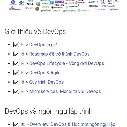
s
Tìm hiểu về điện toán đám
e
mây
a
Alibaba Cloud
Giới thiệu về DevOps
r
Microsoft Azure
[✔️] ♾️ >
DevOps là gì?
c
[✔️] ♾️ >
Roadmap để trở thành DevOps
h
Git
[✔️] ♾️ >
DevOps Lifecycle - Vòng đời DevOps
i
Containers
[✔️] ♾️ >
DevOps & Agile
n
[✔️] ♾️ >
Quy trình DevOps
Kubernetes
g
[✔️] ♾️ >
Microservices, Monolith với Devops
Infrastructure as Code - IaC
DevOps và ngôn ngữ lập trình
Ansible - English
[✔️] ⌨️ >
Overview: DevOps & Học một ngôn ngữ lập
CI/CD Pipelines