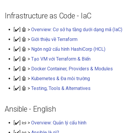
Infrastructure as Code - IaC
[✔️] 🤖 >
Overview: Cơ sở hạ tầng dưới dạng mã (IaC)
[✔️] 🤖 >
Giới thiệu về Terraform
[✔️] 🤖 >
Ngôn ngữ cấu hình HashiCorp (HCL)
[✔️] 🤖 >
Tạo VM với Terraform & Biến
[✔️] 🤖 >
Docker Container, Providers & Modules
[✔️] 🤖 >
Kubernetes & Đa môi trường
[✔️] 🤖 >
Testing, Tools & Alternatives
Ansible - English
[✔️] 📜 >
Overview: Quản lý cấu hình
[✔️] 📜 >
Ansible là gì?