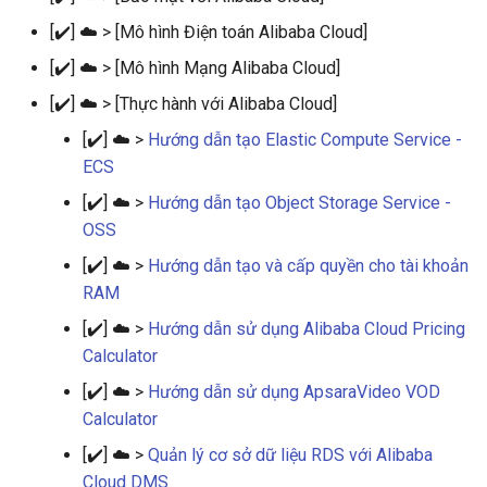
[✔️] ☁️ > [Mô hình Điện toán Alibaba Cloud]
[✔️] ☁️ > [Mô hình Mạng Alibaba Cloud]
[✔️] ☁️ > [Thực hành với Alibaba Cloud]
[✔️] ☁️ >
Hướng dẫn tạo Elastic Compute Service -
ECS
[✔️] ☁️ >
Hướng dẫn tạo Object Storage Service -
OSS
[✔️] ☁️ >
Hướng dẫn tạo và cấp quyền cho tài khoản
RAM
[✔️] ☁️ >
Hướng dẫn sử dụng Alibaba Cloud Pricing
Calculator
[✔️] ☁️ >
Hướng dẫn sử dụng ApsaraVideo VOD
Calculator
[✔️] ☁️ >
Quản lý cơ sở dữ liệu RDS với Alibaba
Cloud DMS