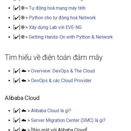
[✔️] 🌐 >
Tự động hoá mạng máy tính
[✔️] 🌐 >
Python cho tự động hoá Network
[✔️] 🌐 >
Xây dựng Lab với EVE-NG
[✔️] 🌐 >
Getting Hands-On with Python & Network
Tìm hiểu về điện toán đám mây
[✔️] ☁️ >
Overview: DevOps & The Cloud
[✔️] ☁️ >
DevOps & các Cloud Provider
Alibaba Cloud
[✔️] ☁️ >
Alibaba Cloud là gì?
[✔️] ☁️ >
Server Migration Center (SMC) là gì?
[✔️] ☁️ > [Bảo mật với Alibaba Cloud]