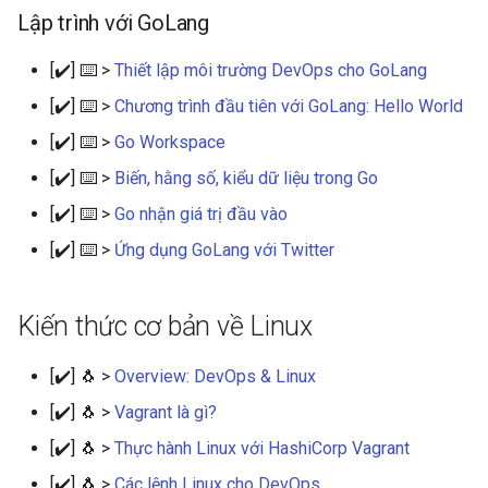
Lập trình với GoLang
[✔️] ⌨️ >
Thiết lập môi trường DevOps cho GoLang
[✔️] ⌨️ >
Chương trình đầu tiên với GoLang: Hello World
[✔️] ⌨️ >
Go Workspace
[✔️] ⌨️ >
Biến, hằng số, kiểu dữ liệu trong Go
[✔️] ⌨️ >
Go nhận giá trị đầu vào
[✔️] ⌨️ >
Ứng dụng GoLang với Twitter
Kiến thức cơ bản về Linux
[✔️] 🐧 >
Overview: DevOps & Linux
[✔️] 🐧 >
Vagrant là gì?
[✔️] 🐧 >
Thực hành Linux với HashiCorp Vagrant
[✔️] 🐧 >
Các lệnh Linux cho DevOps