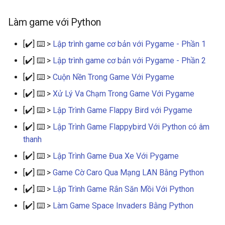
Làm game với Python
[✔️] ⌨️ >
Lập trình game cơ bản với Pygame - Phần 1
[✔️] ⌨️ >
Lập trình game cơ bản với Pygame - Phần 2
[✔️] ⌨️ >
Cuộn Nền Trong Game Với Pygame
[✔️] ⌨️ >
Xử Lý Va Chạm Trong Game Với Pygame
[✔️] ⌨️ >
Lập Trình Game Flappy Bird với Pygame
[✔️] ⌨️ >
Lập Trình Game Flappybird Với Python có âm
thanh
[✔️] ⌨️ >
Lập Trình Game Đua Xe Với Pygame
[✔️] ⌨️ >
Game Cờ Caro Qua Mạng LAN Bằng Python
[✔️] ⌨️ >
Lập Trình Game Rắn Săn Mồi Với Python
[✔️] ⌨️ >
Làm Game Space Invaders Bằng Python