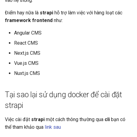
vào hệ thống.
s
Điểm hay nữa là
strapi
hỗ trợ làm việc với hàng loạt các
e
framework frontend
như:
a
Angular CMS
r
React CMS
c
Next.js CMS
h
Vue.js CMS
i
Nuxt.js CMS
n
g
Tại sao lại sử dụng docker để cài đặt
strapi
Việc cài đặt
strapi
một cách thông thường qua
cli
bạn có
thể tham khảo qua
link sau