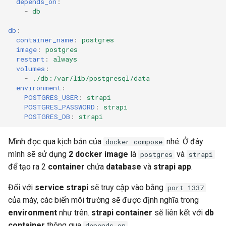
depends_on
:
-
db
db
:
container_name
:
postgres
image
:
postgres
restart
:
always
volumes
:
-
./db:/var/lib/postgresql/data
environment
:
POSTGRES_USER
:
strapi
POSTGRES_PASSWORD
:
strapi
POSTGRES_DB
:
strapi
Mình đọc qua kịch bản của
nhé: Ở đây
docker-compose
mình sẽ sử dụng
2 docker image
là
và
postgres
strapi
để tạo ra 2
container
chứa
database
và
strapi app
.
Đối với
service strapi
sẽ truy cập vào bằng
port 1337
của máy, các biến môi trường sẽ được định nghĩa trong
environment
như trên.
strapi container
sẽ liên kết với
db
container
thông qua
.
depends_on