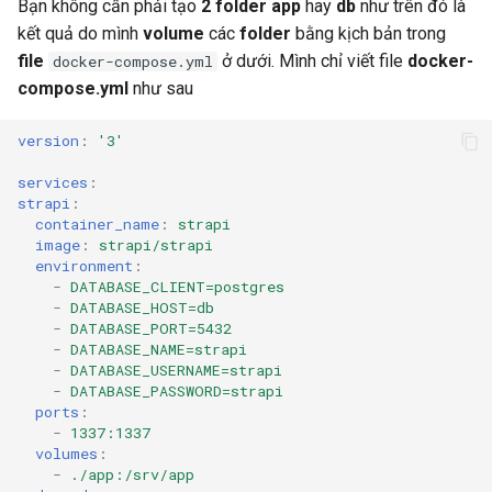
Bạn không cần phải tạo
2 folder app
hay
db
như trên đó là
kết quả do mình
volume
các
folder
bằng kịch bản trong
file
ở dưới. Mình chỉ viết file
docker-
docker-compose.yml
compose.yml
như sau
version
:
'3'
services
:
strapi
:
container_name
:
strapi
image
:
strapi/strapi
environment
:
-
DATABASE_CLIENT=postgres
-
DATABASE_HOST=db
-
DATABASE_PORT=5432
-
DATABASE_NAME=strapi
-
DATABASE_USERNAME=strapi
-
DATABASE_PASSWORD=strapi
ports
:
-
1337:1337
volumes
:
-
./app:/srv/app