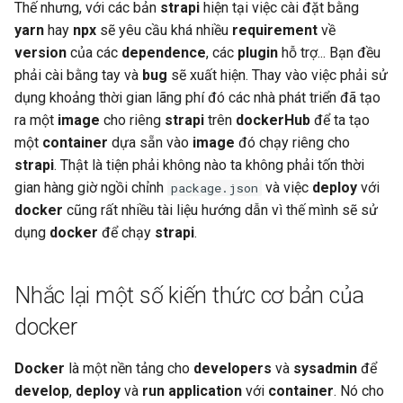
Thế nhưng, với các bản
strapi
hiện tại việc cài đặt bằng
yarn
hay
npx
sẽ yêu cầu khá nhiều
requirement
về
version
của các
dependence
, các
plugin
hỗ trợ... Bạn đều
phải cài bằng tay và
bug
sẽ xuất hiện. Thay vào việc phải sử
dụng khoảng thời gian lãng phí đó các nhà phát triển đã tạo
ra một
image
cho riêng
strapi
trên
dockerHub
để ta tạo
một
container
dựa sẵn vào
image
đó chạy riêng cho
strapi
. Thật là tiện phải không nào ta không phải tốn thời
gian hàng giờ ngồi chỉnh
và việc
deploy
với
package.json
docker
cũng rất nhiều tài liệu hướng dẫn vì thế mình sẽ sử
dụng
docker
để chạy
strapi
.
Nhắc lại một số kiến thức cơ bản của
docker
Docker
là một nền tảng cho
developers
và
sysadmin
để
develop
,
deploy
và
run application
với
container
. Nó cho