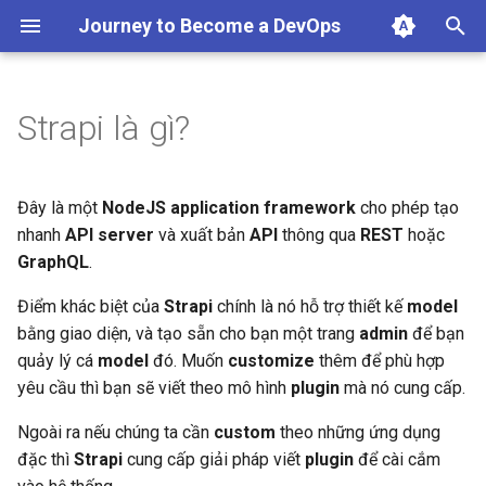
Journey to Become a DevOps
T
y
Strapi là gì?
Tại sao lại sử dụng docker để
p
cài đặt strapi
e
Đây là một
NodeJS application framework
cho phép tạo
Nhắc lại một số kiến thức cơ
t
nhanh
API server
và xuất bản
API
thông qua
REST
hoặc
bản của docker
GraphQL
.
o
Bắt đầu nào
Điểm khác biệt của
Strapi
chính là nó hỗ trợ thiết kế
model
s
bằng giao diện, và tạo sẵn cho bạn một trang
admin
để bạn
t
quảy lý cá
model
đó. Muốn
customize
thêm để phù hợp
a
yêu cầu thì bạn sẽ viết theo mô hình
plugin
mà nó cung cấp.
r
Ngoài ra nếu chúng ta cần
custom
theo những ứng dụng
đặc thì
Strapi
cung cấp giải pháp viết
plugin
để cài cắm
t