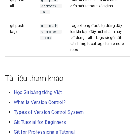
all
đến một remote xác định.
<remote> -
-all
git push
--
Tage không được tự động đẩy
git push
tags
lên khi bạn đẩy một nhánh hay
<remote> -
sử dụng --all. --tags sẽ gửi tất
-tags
cả những local tags lên remote
repo.
Tài liệu tham khảo
Học Git bằng tiếng Việt
What is Version Control?
Types of Version Control System
Git Tutorial for Beginners
Git for Professionals Tutorial