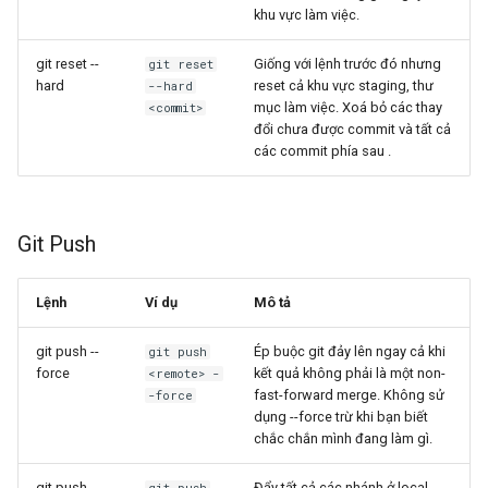
khu vực làm việc.
git reset --
Giống với lệnh trước đó nhưng
git reset
hard
reset cả khu vực staging, thư
--hard
mục làm việc. Xoá bỏ các thay
<commit>
đổi chưa được commit và tất cả
các commit phía sau
.
Git Push
Lệnh
Ví dụ
Mô tả
git push
--
Ép buộc git đảy lên ngay cả khi
git push
force
kết quả không phải là một non-
<remote> -
fast-forward merge. Không sử
-force
dụng --force trừ khi bạn biết
chắc chắn mình đang làm gì.
git push
--
Đẩy tất cả các nhánh ở local
git push