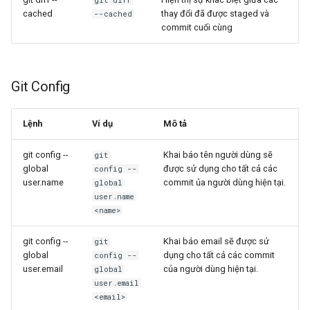
cached
thay đổi đã được staged và
--cached
commit cuối cùng
Git Config
Lệnh
Ví dụ
Mô tả
git config --
Khai báo tên người dùng sẽ
git
global
được sử dụng cho tất cả các
config --
user.name
commit ủa người dùng hiện tại.
global
user.name
<name>
git config --
Khai báo email sẽ được sử
git
global
dụng cho tất cả các commit
config --
user.email
của người dùng hiện tại.
global
user.email
<email>