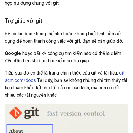
Cơ bản về Git
hợp sử dụng chúng với
git
.
s
e
Git Undoing Changes
Trợ giúp với git
a
Git Rewriting History
Sẽ có lúc bạn không thể nhớ hoặc không biết lệnh cần sử
r
dụng để hoàn thành công việc với
git
. Bạn sẽ cần giúp đỡ.
Git Phân nhánh (Branch)
c
Google
hoặc bất kỳ công cụ tìm kiểm nào có thể là điểm
h
Git Remote Repositories
đến đầu tiên khi bạn tìm kiếm sự trợ giúp.
i
Tiếp sau đó có thể là trang chính thức của git và tài liệu.
git-
Git Diff
n
scm.com/docs
Tại đây, bạn sẽ không những chỉ tìm thấy tài
liệu tham khảo tốt cho tất cả các câu lệnh, mà còn có rất
Git Config
g
nhiều các tài nguyên khác.
Git Rebase
Git Pull
Git Reset