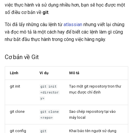
việc thực hành và sử dụng nhiều hơn, bạn sẽ học được một
số điều cơ bản về
git
.
Tôi đã lấy những câu lệnh từ
atlassian
nhưng viết lại chúng
và đọc mô tả là một cách hay để biết các lệnh làm gì cũng
như bắt đầu thực hành trong công việc hàng ngày.
Cơ bản về Git
Lệnh
Ví dụ
Mô tả
git init
Tạo một git repository tron thư
git init
mục được chỉ định
<director
y>
git clone
Sao chép repository tại
vào
git clone
máy local
<repo>
git config
Khai báo tên người sử dụng
git