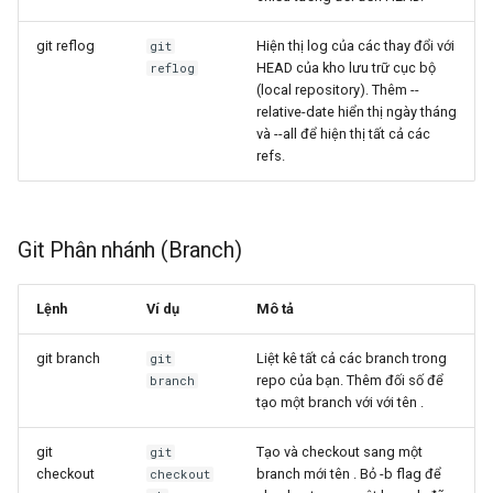
git reflog
Hiện thị log của các thay đổi với
git
HEAD của kho lưu trữ cục bộ
reflog
(local repository). Thêm --
relative-date hiển thị ngày tháng
và --all để hiện thị tất cả các
refs.
Git Phân nhánh (Branch)
Lệnh
Ví dụ
Mô tả
git branch
Liệt kê tất cả các branch trong
git
repo của bạn. Thêm đối số
để
branch
tạo một branch với với tên
.
git
Tạo và checkout sang một
git
checkout
branch mới tên
. Bỏ -b flag để
checkout