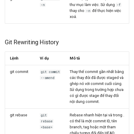
thư mục làm việc. Sử dụng
-n
-f
thay cho
để thực hiện việc
-n
xoá.
Git Rewriting History
Lệnh
Ví dụ
Mô tả
git commit
Thay thế commit gần nhất bằng
git commit
các thay đỏi đã được staged và
--amend
ghép nó với commit cuối cùng.
Sử dụng trong trường hợp chưa
có gì được stage để thay đổi
nội dung commit.
git rebase
Rebase nhanh hiện tại và trong
.
git
có thể là một commit ID, tên
rebase
branch, tag hoặc một tham
<base>
chiếu tương đối đến HEAD.