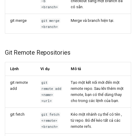
checkout sang một branch đã
-b
có sẵn.
<branch>
git merge
Merge
và branch hiện tại.
git merge
<branch>
Git Remote Repositories
Lệnh
Ví dụ
Mô tả
git remote
Tạo một kết nối mới đến một
git
add
remote repo. Sau khi thêm một
remote add
remote, bạn có thể dùng
thay
<name>
cho
trong các lệnh của bạn.
<url>
git fetch
Kéo một nhánh cụ thể có tên
,
git fetch
từ repo. Bỏ
để kéo tất cả các
<remote>
remote refs.
<branch>