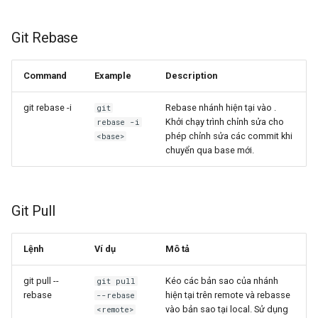
Git Rebase
Command
Example
Description
git rebase -i
Rebase nhánh hiện tại vào
.
git
Khởi chạy trình chỉnh sửa cho
rebase -i
phép chỉnh sửa các commit khi
<base>
chuyển qua base mới.
Git Pull
Lệnh
Ví dụ
Mô tả
git pull --
Kéo các bản sao của nhánh
git pull
rebase
hiện tại trên remote và rebasse
--rebase
vào bản sao tại local. Sử dụng
<remote>