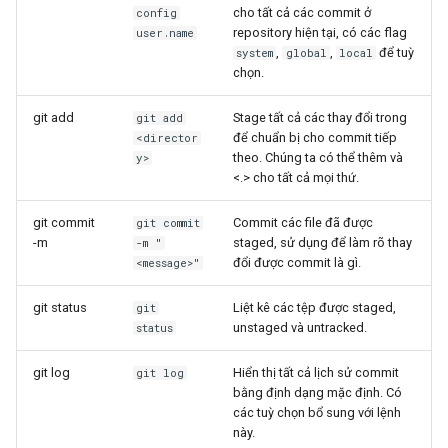
cho tất cả các commit ở
config
repository hiện tại, có các flag
user.name
,
,
để tuỳ
system
global
local
chọn.
git add
Stage tất cả các thay đổi trong
git add
để chuẩn bị cho commit tiếp
<director
theo. Chúng ta có thể thêm
và
y>
<.> cho tất cả mọi thứ.
git commit
Commit các file đã được
git commit
-m
staged, sử dụng
để làm rõ thay
-m "
đổi được commit là gì.
<message>"
git status
Liệt kê các tệp được staged,
git
unstaged và untracked.
status
git log
Hiển thị tất cả lịch sử commit
git log
bằng định dạng mặc định. Có
các tuỳ chọn bổ sung với lệnh
này.