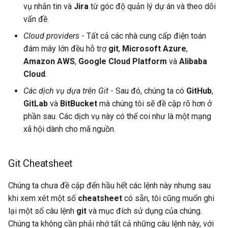
vụ nhắn tin và
Jira
từ góc độ quản lý dự án và theo dõi
vấn đề.
Cloud providers
- Tất cả các nhà cung cấp điện toán
đám mây lớn đều hỗ trợ
git
,
Microsoft Azure
,
Amazon AWS
,
Google Cloud Platform
và
Alibaba
Cloud
.
Các dịch vụ dựa trên Git
- Sau đó, chúng ta có
GitHub
,
GitLab
và
BitBucket
mà chúng tôi sẽ đề cập rõ hơn ở
phần sau. Các dịch vụ này có thể coi như là một mạng
xã hội dành cho mã nguồn.
Git Cheatsheet
Chúng ta chưa đề cập đến hầu hết các lệnh này nhưng sau
khi xem xét một số
cheatsheet
có sẵn, tôi cũng muốn ghi
lại một số câu lệnh
git
và mục đích sử dụng của chúng.
Chúng ta không cần phải nhớ tất cả những câu lệnh này, với