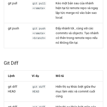
git pull
Kéo một bản sau của nhánh
git pull
hiện tại từ remote repo và ngay
<remote>
lập tức merge nó vào bản sao
local.
git push
Đẩy nhánh tới
, cùng với các
git push
commits và objects. Tạo nhánh
<remote>
có thên trong remote repo nếu
<branch>
nó không tồn tại.
Git Diff
Lệnh
Ví dụ
Mô tả
git diff
Hiển thị sự khác biệt giữa thư
git diff
HEAD
mục làm việc và commit cuối
HEAD
cùng.
git diff --
Hiện thị sự khác biệt giữa các
git diff