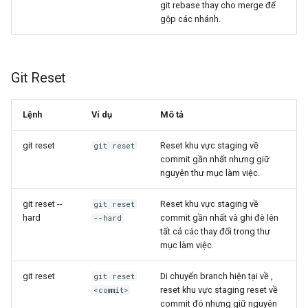
git rebase thay cho merge để
gộp các nhánh.
Git Reset
Lệnh
Ví dụ
Mô tả
git reset
Reset khu vực staging về
git reset
commit gần nhất nhưng giữ
nguyên thư mục làm việc.
git reset --
Reset khu vực staging về
git reset
hard
commit gần nhất và ghi đè lên
--hard
tất cả các thay đổi trong thư
mục làm việc.
git reset
Di chuyển branch hiện tại về
,
git reset
reset khu vực staging reset về
<commit>
commit đó nhưng giữ nguyên