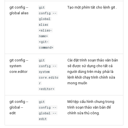
git config --
Tạo một phím tắt cho lệnh git .
git
global alias
config --
global
alias
<alias-
name>
<git-
command>
git config --
Cài đặt trình soạn thảo văn bản
git
system
sẽ được sử dụng cho tất cả
config --
core.editor
người dùng trên máy.
phải là
system
lệnh khởi chạy trình chỉnh sửa
core.edito
mong muốn
r
<editor>
git config --
Mở tệp cấu hình chung trong
git
global --
trình soạn thảo văn bản để
config --
edit
chỉnh sửa thủ công.
global --
edit