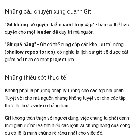
Những câu chuyện xung quanh Git
"
Git không có quyền kiểm soát truy cập
" - bạn có thể trao
quyền cho một
leader
để duy trì mã nguồn.
"
Git quá nặng
" - Git có thể cung cấp các kho lưu trữ nông
(
shallow repositories
), có nghĩa là lịch sử
git
sẽ được cắt
giảm nếu bạn có một
project
lớn.
Những thiếu sót thực tế
Không phải là phương pháp lý tưởng cho các tệp nhị phân.
Tuyệt vời cho mã nguồn nhưng không tuyệt vời cho các tệp
thực thi hoặc
video
chẳng hạn.
Git
không thân thiện với người dùng, việc chúng ta phải dành
thời gian để nói và tìm hiểu các lệnh và chứng năng của công
cụ có lẽ là minh chứng rõ ràng nhất cho việc đó.