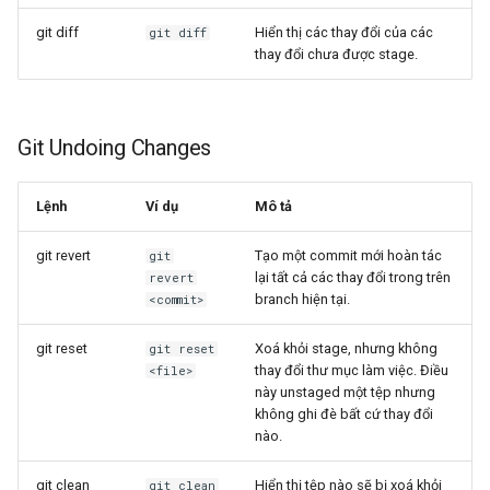
git diff
Hiển thị các thay đổi của các
git diff
thay đổi chưa được stage.
Git Undoing Changes
Lệnh
Ví dụ
Mô tả
git revert
Tạo một commit mới hoàn tác
git
lại tất cả các thay đổi trong
trên
revert
branch hiện tại.
<commit>
git reset
Xoá
khỏi stage, nhưng không
git reset
thay đổi thư mục làm việc. Điều
<file>
này unstaged một tệp nhưng
không ghi đè bất cứ thay đổi
nào.
git clean
Hiển thị tệp nào sẽ bị xoá khỏi
git clean