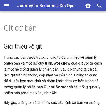
Journey to Become a DevOps
T
y
Git cơ bản
Giới thiệu về git
p
e
Trợ giúp với git
Giới thiệu về git
t
Những câu chuyện xung
Trong các bài trước trước, chúng ta đã tìm hiệu về quản lý
o
quanh Git
phiên bản và một số quy trình,
workflow
của
git
với tư cách
s
là một hệ thống quản lý phiên bản. Sau đó chúng ta đã cài
Những thiếu sót thực tế
đặt
git
trên hệ thống, cập nhật và cấu hình. Chúng ta cũng
t
đã đi sâu hơn một chút và điểm khác nhau cơ bản trong hệ
a
Hệ sinh thái git
thống quản lý phiên bản
Client-Server
và hệ thống quản lý
r
phiên bản phân tán ví dụ như
Git
.
Git Cheatsheet
t
Bây giờ, chúng ta sẽ tìm hiểu các câu lệnh cơ bản và trường