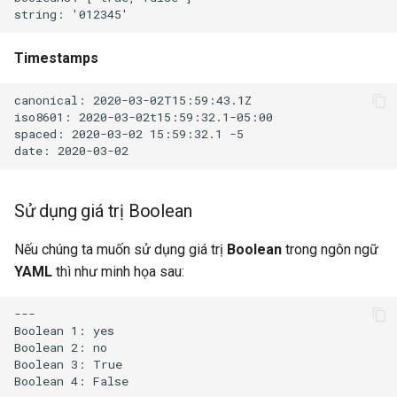
Timestamps
canonical: 2020-03-02T15:59:43.1Z

iso8601: 2020-03-02t15:59:32.1-05:00

spaced: 2020-03-02 15:59:32.1 -5

Sử dụng giá trị Boolean
Nếu chúng ta muốn sử dụng giá trị
Boolean
trong ngôn ngữ
YAML
thì như minh họa sau:
---

Boolean 1: yes

Boolean 2: no

Boolean 3: True

Boolean 4: False
