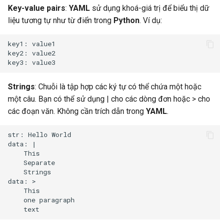
Key-value pairs
:
YAML
sử dụng khoá-giá trị để biểu thị dữ
liệu tương tự như từ điển trong
Python
. Ví dụ:
key1: value1

key2: value2

Strings
: Chuỗi là tập hợp các ký tự có thể chứa một hoặc
một câu. Bạn có thể sử dụng | cho các dòng đơn hoặc > cho
các đoạn văn. Không cần trích dẫn trong
YAML
.
str: Hello World

data: |

    This

    Separate

    Strings

data: >

    This

    one paragraph
