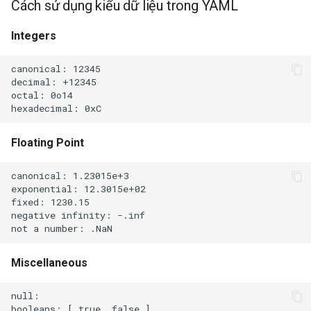
Cách sử dụng kiểu dữ liệu trong YAML
Integers
canonical: 12345

decimal: +12345

octal: 0o14

Floating Point
canonical: 1.23015e+3

exponential: 12.3015e+02

fixed: 1230.15

negative infinity: -.inf

Miscellaneous
null:

booleans: [ true, false ]
