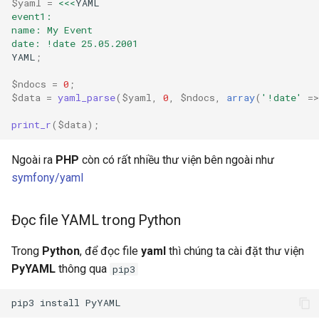
$yaml
=
<<<
YAML
event1:
name: My Event
date: !date 25.05.2001
YAML
;
$ndocs
=
0
;
$data
=
yaml_parse
(
$yaml
,
0
,
$ndocs
,
array
(
'!date'
=>
print_r
(
$data
);
Ngoài ra
PHP
còn có rất nhiều thư viện bên ngoài như
symfony/yaml
Đọc file YAML trong Python
Trong
Python
, để đọc file
yaml
thì chúng ta cài đặt thư viện
PyYAML
thông qua
pip3