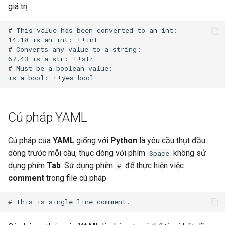
giá trị
# This value has been converted to an int:

14.10 is-an-int: !!int

# Converts any value to a string:

67.43 is-a-str: !!str

# Must be a boolean value:

Cú pháp YAML
Cú pháp của
YAML
giống với
Python
là yêu cầu thụt đầu
dòng trước mỗi câu, thục dòng với phím
không sử
Space
dụng phím
Tab
. Sử dụng phím
để thực hiện việc
#
comment
trong file cú pháp