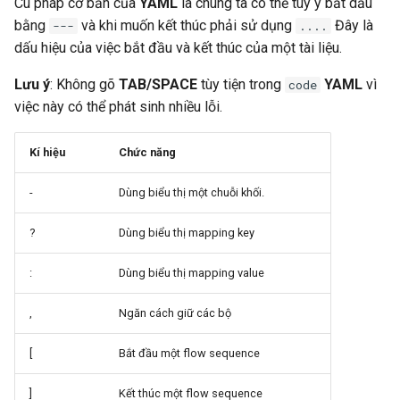
Cú pháp cơ bản của
YAML
là chúng ta có thể tùy ý bắt dầu
bằng
và khi muốn kết thúc phải sử dụng
Đây là
---
....
dấu hiệu của việc bắt đầu và kết thúc của một tài liệu.
Lưu ý
: Không gõ
TAB/SPACE
tùy tiện trong
YAML
vì
code
việc này có thể phát sinh nhiều lỗi.
Kí hiệu
Chức năng
-
Dùng biểu thị một chuỗi khối.
?
Dùng biểu thị mapping key
:
Dùng biểu thị mapping value
,
Ngăn cách giữ các bộ
[
Bắt đầu một flow sequence
]
Kết thúc một flow sequence