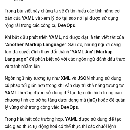
Trong bài viết này chúng ta sẽ đi tìm hiểu các tính năng cơ
Sử dung dấu ?
bản của
YAML
và xem lý do tại sao nó lại được sử dụng
rộng rãi trong các công cụ
DevOps
.
Sử dụng array
Khi bắt đầu phát triển
YAML
, nó được đặt là tên viết tắt của
Kết hợp ngôn ngữ YAML với
"
Another Markup Language
". Sau đó, những người sáng
Markdown
tạo đã quyết định thay đổi thành "
YAML Ain't Markup
Language
" để phân biệt nó với các ngôn ngữ đánh dấu thực
Đọc 1 file YAML sử dụng
và tránh nhầm lẫn.
ngôn ngữ lập trình
Ngôn ngữ này tương tự như
XML
và
JSON
nhưng sử dụng
Đọc file YAML trong Perl
cú pháp tối giản hơn trong khi vẫn duy trì khả năng tương tự.
YAML
thường được sử dụng để tạo tệp cấu hình trong các
Đọc file YAML trong PHP
chương tình cơ sở hạ tầng dưới dạng mã (
IaC
) hoặc để quản
lý vùng chứ trong công việc
DevOps
.
Đọc file YAML trong Python
Trong hầu hết các trường hợp,
YAML
được sử dụng để tạo
các giao thức tự động hoá có thể thực thi các chuỗi lệnh
Tóm lại