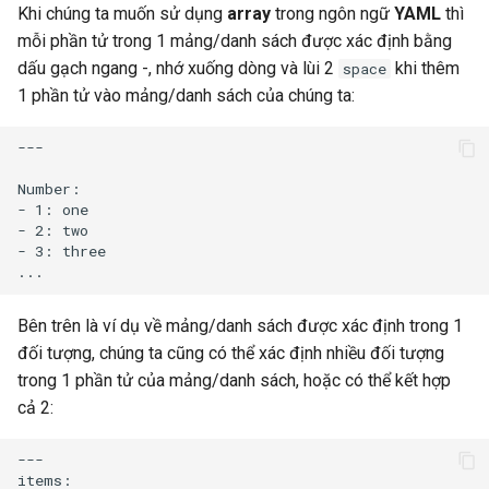
Khi chúng ta muốn sử dụng
array
trong ngôn ngữ
YAML
thì
mỗi phần tử trong 1 mảng/danh sách được xác định bằng
dấu gạch ngang -, nhớ xuống dòng và lùi 2
khi thêm
space
1 phần tử vào mảng/danh sách của chúng ta:
---

Number: 

- 1: one

- 2: two

- 3: three

Bên trên là ví dụ về mảng/danh sách được xác định trong 1
đối tượng, chúng ta cũng có thể xác định nhiều đối tượng
trong 1 phần tử của mảng/danh sách, hoặc có thể kết hợp
cả 2:
---

items:
