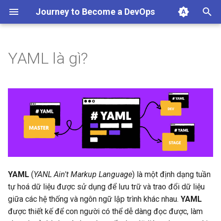
Journey to Become a DevOps
T
y
YAML là gì?
Ưu điểm của YAML:
p
e
So sánh YAML với JSON và
XML
t
o
So sánh XML với YAML
s
So sánh JSON với YAML
t
YAML
(
YANL Ain't Markup Language
) là một định dạng tuần
a
Các tính năng cơ bản của
tự hoá dữ liệu được sử dụng để lưu trữ và trao đổi dữ liệu
YAML
r
giữa các hệ thống và ngôn ngữ lập trình khác nhau.
YAML
t
được thiết kế để con người có thể dễ dàng đọc được, làm
Cú pháp YAML