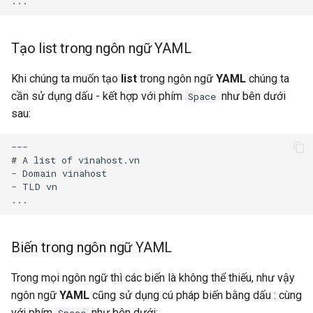
Tạo list trong ngôn ngữ YAML
Khi chúng ta muốn tạo
list
trong ngôn ngữ
YAML
chúng ta
cần sử dụng dấu - kết hợp với phím
như bên dưới
Space
sau:
---

# A list of vinahost.vn

- Domain vinahost

- TLD vn

Biến trong ngôn ngữ YAML
Trong mọi ngôn ngữ thì các biến là không thể thiếu, như vậy
ngôn ngữ
YAML
cũng sử dụng cú pháp biến bằng dấu : cùng
với phím
như bên dưới:
Space