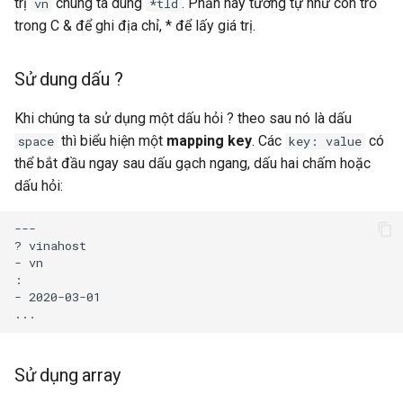
trị
chúng ta dùng
. Phần này tương tự như con trỏ
vn
*tld
trong C & để ghi địa chỉ, * để lấy giá trị.
Sử dung dấu ?
Khi chúng ta sử dụng một dấu hỏi ? theo sau nó là dấu
thì biểu hiện một
mapping key
. Các
có
space
key: value
thể bắt đầu ngay sau dấu gạch ngang, dấu hai chấm hoặc
dấu hỏi:
---

? vinahost

- vn

:

- 2020-03-01

Sử dụng array