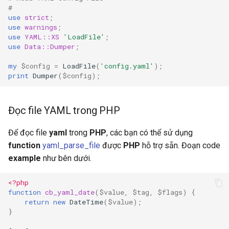
#
use
strict
;
use
warnings
;
use
YAML::XS
'LoadFile'
;
use
Data::Dumper
;
my
$config
=
LoadFile
(
'config.yaml'
);
print
Dumper
(
$config
);
Đọc file YAML trong PHP
Để đọc file
yaml
trong
PHP
, các bạn có thể sử dụng
function
yaml_parse_file
được
PHP
hỗ trợ sẵn. Đoạn code
example
như bên dưới.
<?php
function
cb_yaml_date
(
$value
,
$tag
,
$flags
)
{
return
new
DateTime
(
$value
);
}