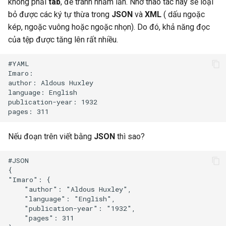
không phải
tab
, để tránh nhầm lẫn. Nhờ thao tác này sẽ loại
bỏ được các ký tự thừa trong
JSON
và
XML
( dấu ngoặc
kép, ngoặc vuông hoặc ngoặc nhọn). Do đó, khả năng đọc
của tệp được tăng lên rất nhiều.
#YAML

Imaro:

author: Aldous Huxley

language: English

publication-year: 1932

Nếu đoạn trên viết bằng
JSON
thì sao?
#JSON 

{

"Imaro": {

    "author": "Aldous Huxley",

    "language": "English",

    "publication-year": "1932",

    "pages": 311
