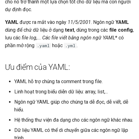
cho nó trở thành một lựa chọn tốt cho dữ liệu mà con người
s
YAML có thể làm được gì
dự định đọc.
e
khác?
YAML
được ra mắt vào ngày
11/5/2001
. Ngôn ngữ
YAML
a
dùng để chứ dữ liệu ở dạng
text
, dùng trong các
file config
,
Các ví dụ sử dụng YAML
lưu các
file log
,... Các
file
viết bằng ngôn ngữ
YAML
* có
r
phần mở rộng
hoặc
.
.yaml
.yml
Cách sử dụng kiểu dữ liệu
c
trong YAML
h
Ưu điểm của YAML:
Sử dụng giá trị Boolean
i
YAML hỗ trợ chúng ta comment trong file.
n
Tạo list trong ngôn ngữ
Linh hoạt trong biểu diễn dữ liệu: array, list,...
YAML
g
Ngôn ngữ YAML giúp cho chúng ta dễ đọc, dễ viết, dễ
Biến trong ngôn ngữ YAML
hiểu.
Hệ thống thư viện đa dạng cho các ngôn ngữ khác nhau.
Sử dụng chuỗi
Dữ liệu YAML có thể di chuyển giữa các ngôn ngữ lập
trình.
Các giá trị lặp lại