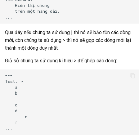
    Hiển thị chung 

    trên một hàng dài.

Qua đây nếu chúng ta sử dụng | thì nó sẽ bảo tồn các dòng
mới, còn chúng ta sử dụng > thì nó sẽ gọp các dòng mới lại
thành một dòng duy nhất.
Giả sử chúng ta sử dụng kí hiệu > để ghép các dòng:
---

Test: >

    a

    b

    c

    d

        e

    f
