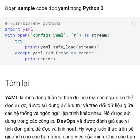
Đoạn
sample
code đọc
yaml
trong
Python 3
#!/usr/bin/env python3
import
yaml
with
open
(
"configs.yaml"
,
'r'
)
as
stream
:
try
:
print
(
yaml
.
safe_load
(
stream
))
except
yaml
.
YAMLError
as
error
:
print
(
error
)
Tóm lại
YAML
là định dạng tuần tự hoá dữ liệu mà con người có thể
đọc được, được sử dụng để lưu trữ và trao đổi dữ liệu giữa
các hệ thống và ngôn ngữ lập trình khác nhau. Nó được sử
dụng trong các công cụ
DevOps
vầ được đánh giá cao vì
tính đơn giản, dễ đọc và linh hoạt. Hy vọng kiến thức trên sẽ
giúp ích cho các bạn trong công việc của mình. Chúc các bạn