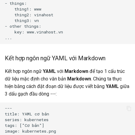
- things:

    thing1: www

    thing2: vinahost

    thing3: vn

- other things:

    key: www.vinahost.vn

Kết hợp ngôn ngữ YAML với Markdown
Kết hợp ngôn ngữ
YAML
với
Markdown
để tạo 1 cấu trúc
dữ liệu mặc định cho văn bản
Markdown
. Chúng ta thực
hiện bằng cách đặt đoạn dữ liệu được viết bằng
YAML
giữa
3 dấu gạch đầu dòng ---:
---

title: YAML cơ bản

series: kubernetes

tags: ["Cơ bản"]

image: kubernetes.png
