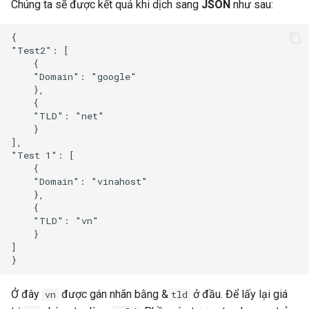
Chúng ta sẽ được kết quả khi dịch sang
JSON
như sau:
{

"Test2": [

    {

    "Domain": "google"

    }, 

    {

    "TLD": "net"

    }

], 

"Test 1": [

    {

    "Domain": "vinahost"

    }, 

    {

    "TLD": "vn"

    }

]

Ở đây
được gán nhãn bằng &
ở đầu. Để lấy lại giá
vn
tld