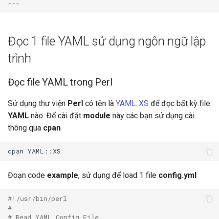
Đọc 1 file YAML sử dụng ngôn ngữ lập
trình
Đọc file YAML trong Perl
Sử dụng thư viện
Perl
có tên là
YAML::XS
để đọc bất kỳ file
YAML
nào. Để cài đặt
module
này các bạn sử dụng cài
thông qua
cpan
Đoạn code
example
, sử dụng để load 1 file
config.yml
#!/usr/bin/perl
#
# Read YAML Config File