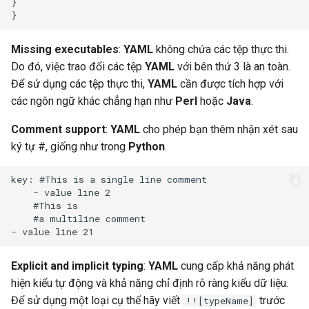
}

Missing executables
:
YAML
không chứa các tệp thực thi.
Do đó, việc trao đổi các tệp
YAML
với bên thứ 3 là an toàn.
Để sử dụng các tệp thực thi,
YAML
cần được tích hợp với
các ngôn ngữ khác chẳng hạn như
Perl
hoặc
Java
.
Comment support
:
YAML
cho phép bạn thêm nhận xét sau
ký tự #, giống như trong
Python
.
key: #This is a single line comment

    - value line 2

    #This is

    #a multiline comment

Explicit and implicit typing
:
YAML
cung cấp khả năng phát
hiện kiểu tự động và khả năng chỉ định rõ ràng kiểu dữ liệu.
Để sử dụng một loại cụ thể hãy viết
trước
!![typeName]