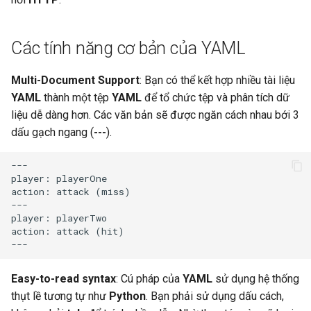
Các tính năng cơ bản của YAML
Multi-Document Support
: Bạn có thể kết hợp nhiều tài liệu
YAML
thành một tệp
YAML
để tổ chức tệp và phân tích dữ
liệu dễ dàng hơn. Các văn bản sẽ được ngăn cách nhau bới 3
dấu gạch ngang (
---
).
---

player: playerOne

action: attack (miss)

---

player: playerTwo

action: attack (hit)

Easy-to-read syntax
: Cú pháp của
YAML
sử dụng hệ thống
thụt lề tương tự như
Python
. Bạn phải sử dụng dấu cách,